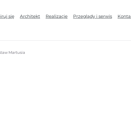
ruj się
Architekt
Realizacje
Przeglądy i serwis
Konta
staw Martusia