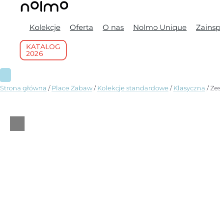
Kolekcje
Oferta
O nas
Nolmo Unique
Zainspi
KATALOG
2026
Strona główna
/
Place Zabaw
/
Kolekcje standardowe
/
Klasyczna
/ Ze